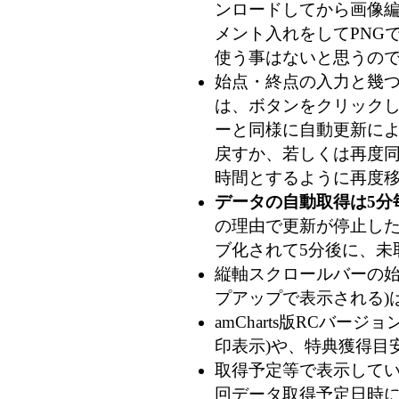
ンロードしてから画像
メント入れをしてPNG
使う事はないと思うの
始点・終点の入力と幾
は、ボタンをクリック
ーと同様に自動更新によ
戻すか、若しくは再度
時間とするように再度移
データの自動取得は5分
の理由で更新が停止した
ブ化されて5分後に、未
縦軸スクロールバーの始
プアップで表示される)
amCharts版RCバ
印表示)や、特典獲得目
取得予定等で表示してい
回データ取得予定日時