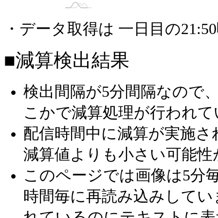
ririのおへや【シナモンイベ】
・データ取得は 一日目の21:
【ガチイベ中】桑原康子のお部屋
りっぽんルーム૮(꒪˙꒳˙꒪)ა
■減算検出結果
みくるーむ （シナモロールアンバサダー
【明日チャレバト！漫劇！】髙ぷらの沼ル
検出間隔が5分間隔なので
ももな🐻（airlview）
こかで減算処理が行われて
えみこ 🌸🍃
配信時間中に減算が実施さ
歌雑らび！ 初配信
減算値よりも小さい可能性
たむタイム
このページでは画像は5分毎
🐈‍FreeDomLance🐈‍の小部屋
時間毎に再読み込みしてい
【毎日】瀬名部屋【配信】
れているのにテキストに表
MIYU*×MUSIC