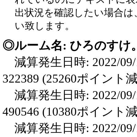
出状況を確認したい場合は
初配信！お試しで色々話してみます🔥
🙌🏻500名様目標⤴︎オーシタ推したく…🍵～Sea
い致します。
花彩らびの配信小屋
◎ルーム名: ひろのすけ。
シナモンイベ参加中˙˚ʚあおのお部屋ɞ˚˙
減算発生日時: 2022/09/1
音羽ゆめ(Strawberry Girls)
HDT ROOM
322389 (25260ポイント
減算発生日時: 2022/09/1
490546 (10380ポイント
減算発生日時: 2022/09/1