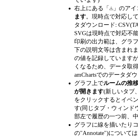
右上にある「
」のアイ
ます
。現時点で対応している
タダウンロード: CSV(TA
SVGは現時点で対応不能
印刷の出力範は、グラフ
下の説明文等は含まれま
の値を記録していますが、
くなるため、データ取得時
amChartsでのデー
グラフ上で
ルームの推
が開きます
(新しいタブ
をクリックするとイベン
す(同じタブ・ウィンドウ
部左で履歴の一つ前、
グラフに線を描いたりコメ
の"Annotate")につ