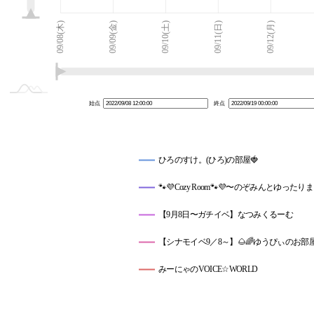
09/20(火)
09/08(木)
L
09/09(金)
09/10(土)
09/11(日)
09/12(月)
始点
終点
ひろのすけ。(ひろ)の部屋🍓
🐾💜Cozy Room🐾💜〜のぞみんとゆった
【9月8日〜ガチイベ】なつみくるーむ
【シナモイベ9／8～】🌰🌈ゆうぴぃのお部
みーにゃのVOICE☆WORLD
しをんるーむ♪＠逆襲のしをにゃん＠TCP撮