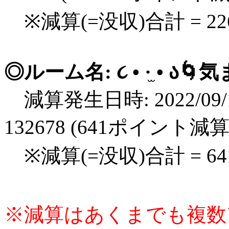
※減算(=没収)合計 = 2
◎ルーム名: ૮ • ·̫ •
減算発生日時: 2022/09/1
132678 (641ポイント減算
※減算(=没収)合計 = 6
※減算はあくまでも複数