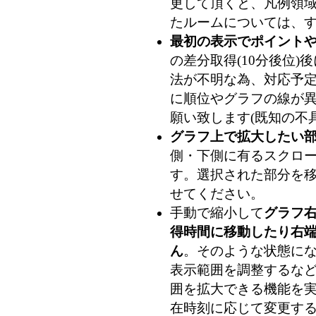
更して頂くと、凡例領
たルームについては、
最初の表示でポイント
の差分取得(10分後位
法が不明な為、対応予
に順位やグラフの線が
願い致します(既知の不
グラフ上で拡大したい
側・下側に有るスクロ
す。選択された部分を
せてください。
手動で縮小して
グラフ
得時間に移動したり右
ん
。そのような状態に
表示範囲を調整するな
囲を拡大できる機能を
在時刻に応じて変更す